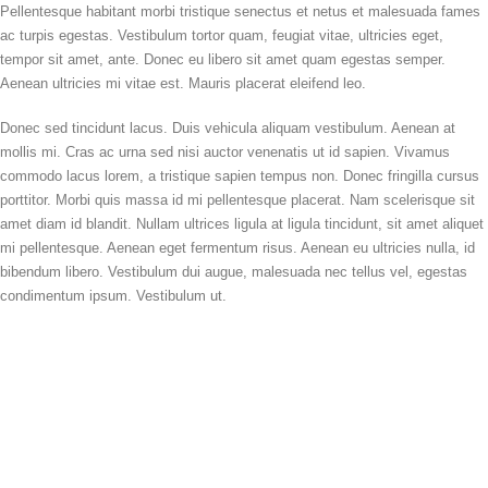
Pellentesque habitant morbi tristique senectus et netus et malesuada fames
ac turpis egestas. Vestibulum tortor quam, feugiat vitae, ultricies eget,
tempor sit amet, ante. Donec eu libero sit amet quam egestas semper.
Aenean ultricies mi vitae est. Mauris placerat eleifend leo.
Donec sed tincidunt lacus. Duis vehicula aliquam vestibulum. Aenean at
mollis mi. Cras ac urna sed nisi auctor venenatis ut id sapien. Vivamus
commodo lacus lorem, a tristique sapien tempus non. Donec fringilla cursus
porttitor. Morbi quis massa id mi pellentesque placerat. Nam scelerisque sit
amet diam id blandit. Nullam ultrices ligula at ligula tincidunt, sit amet aliquet
mi pellentesque. Aenean eget fermentum risus. Aenean eu ultricies nulla, id
bibendum libero. Vestibulum dui augue, malesuada nec tellus vel, egestas
condimentum ipsum. Vestibulum ut.